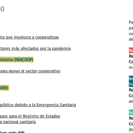
DO
Pa
pa
co
ia que involucra a cooperativas
de
ctores más afectados por la pandemi
a
Re
Re
ativismo (INACOOP)
Co
m
para apoyo al sector cooperativo
Re
Tr
(AIN)
Re
Co
a
público debido a la Emergencia Sanitaria
R
zos para el Registro de Estados
Re
 nacional sanitaria
Co
jb
ivas ante AIN