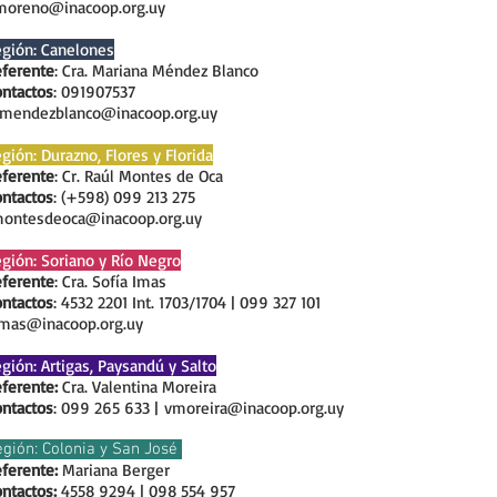
moreno@inacoop.org.uy
gión: Canelones
ferente
: Cra. Mariana Méndez Blanco
ntactos
: 091907537
mendezblanco@inacoop.org.uy
gión: Durazno, Flores y Florida
ferente
: Cr. Raúl Montes de Oca
ntactos
: (+598) 099 213 275
montesdeoca@inacoop.org.uy
gión: Soriano y Río Negro
ferente
: Cra. Sofía Imas
ntactos
: 4532 2201 Int. 1703/1704 | 099 327 101
imas@inacoop.org.uy
gión: Artigas, Paysandú y Salto
ferente:
Cra. Valentina Moreira
ntactos
: 099 265 633 |
vmoreira@inacoop.org.uy
gión: Colonia y San José
ferente:
Mariana Berger
ntactos:
4558 9294 |
098 554 957