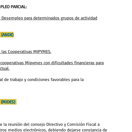
PLEO PARCIAL:
por Desempleo para determinados grupos de actividad
o (ANDE)
 a las Cooperativas MIPYMES.
 cooperativas Mipymes con dificultades financieras para
ctual.
al de trabajo y condiciones favorables para la
l (MIDES)
e la reunión del consejo Directivo y Comisión Fiscal a
tros medios electrónicos, debiendo dejarse constancia de