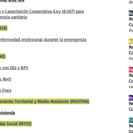
d
y Capacitación Cooperativa (Ley 18.407) para
Re
encia sanitaria
Re
Co
BSE)
m
enfermedad profesional durante la emergencia
Re
Re
Co
GI)
r
s con DGI y BPS
Re
Re
 Abril
Co
s
 línea
Re
amiento Territorial y Medio Ambiente (MVOTMA)
Re
Co
vivienda
Re
dad Social (MTSS)
Re
Co