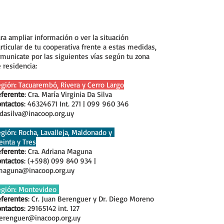
ra ampliar información o ver la situación
rticular de tu cooperativa frente a estas medidas,
municate por las siguientes vías según tu zona
 residencia:
gión: Tacuarembó, Rivera y Cerro Largo
ferente
: Cra. María Virginia Da Silva
ntactos
: 46324671 Int. 271 | 099 960 346
dasilva@inacoop.org.uy
gión: Rocha, Lavalleja, Maldonado y
einta y Tres
ferente
: Cra. Adriana Maguna
ntactos
: (+598) 099 840 934 |
maguna@inacoop.org.uy
egión: Montevideo
ferentes
: Cr. Juan Berenguer y Dr. Diego Moreno
ntactos
: 29165142 int. 127
erenguer@inacoop.org.uy