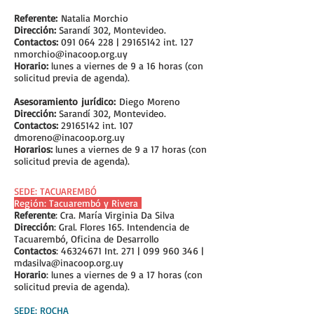
Referente:
Natalia Morchio
Dirección:
Sarandí 302, Montevideo.
Contactos:
091 064 228
|
29165142
int. 127
nmorchio@inacoop.org.uy
Horario:
lunes a viernes de 9 a 16 horas (con
solicitud previa de agenda).
Asesoramiento
jurídico:
Diego Moreno
Dirección:
Sarandí 302, Montevideo.
Contactos:
29165142
int. 107
dmoreno@inacoop.org.uy
Horarios:
lunes a viernes de 9 a 17 horas (con
solicitud previa de agenda).
​SEDE: TACUAREMBÓ
Región: Tacuarembó y Rivera
Referente
: Cra. María Virginia Da Silva
Dirección
: Gral. Flores 165. Intendencia de
Tacuarembó, Oficina de Desarrollo
Contactos
:
46324671
Int. 271 |
099 960 346
|
mdasilva@inacoop.org.uy
Horario
: lunes a viernes de 9 a 17 horas (con
solicitud previa de agenda).
SEDE: ROCHA