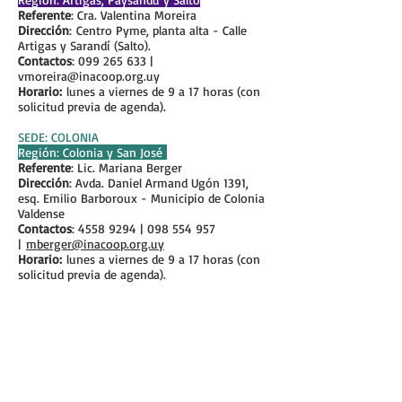
Referente
: Cra. Valentina Moreira
Dirección
:
Centro Pyme, planta alta - Calle
Artigas y Sarandí (Salto).
Contactos
:
099 265 633
|
vmoreira@inacoop.org.uy
Horario:
lunes a viernes de 9 a 17 horas
(con
solicitud previa de agenda).
SEDE: COLONIA
Región: Colonia y San José
Referente
:
Lic.
Mariana Berger
Dirección
: Avda. Daniel Armand Ugón 1391,
esq. Emilio Barboroux - Municipio de Colonia
Valdense
Contactos
:
4558 9294
|
098 554 957
|
mberger@inacoop.org.uy
Horario:
lunes a viernes de 9 a 17 horas
(con
solicitud previa de agenda).