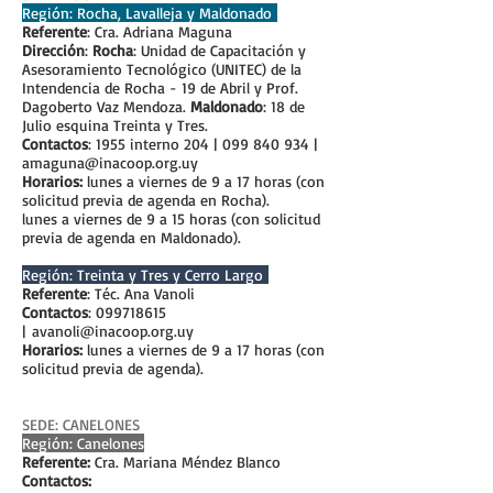
Región: Rocha, Lavalleja y Maldonado
Referente
: Cra. Adriana Maguna
Dirección
:
Rocha
: Unidad de Capacitación y
Asesoramiento Tecnológico (UNITEC) de la
Intendencia de Rocha - 19 de Abril y Prof.
Dagoberto Vaz Mendoza.
Maldonado
: 18 de
Julio esquina Treinta y Tres.
Contactos
: 1955 interno 204 |
099 840 934
|
amaguna@inacoop.org.uy
Horarios:
lunes a viernes de 9 a 17 horas
(con
solicitud previa de agenda en Rocha).
lunes a viernes de 9 a 15 horas
(con solicitud
previa de agenda en Maldonado).
Región: Treinta y Tres y Cerro Largo
Referente
: Téc. Ana Vanoli
Contactos
:
099718615
|
avanoli@inacoop.org.uy
Horarios:
lunes a viernes de 9 a 17 horas
(con
solicitud previa de agenda).
SEDE: CANELONES
Región: Canelones
Referente:
Cra. Mariana Méndez Blanco
Contactos: