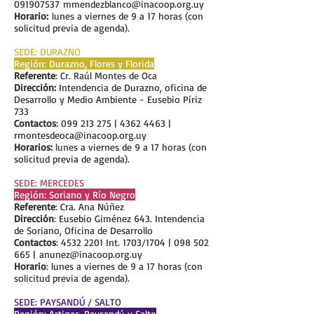
091907537
mmendezblanco@inacoop.org.uy
Horario:
lunes a viernes de 9 a 17 horas
(con
solicitud previa de agenda).
SEDE: DURAZNO
Región: Durazno, Flores y Florida
Referente
: Cr. Raúl Montes de Oca
Dirección:
Intendencia de Durazno, oficina de
Desarrollo y Medio Ambiente - Eusebio Píriz
733
Contactos
:
099 213 275
|
4362 4463
|
rmontesdeoca@inacoop.org.uy
Horarios:
lunes a viernes de 9 a 17 horas
(con
solicitud previa de agenda).
SEDE: MERCEDES
Región: Soriano y Río Negro
Referente
: Cra. Ana Núñez
Dirección
: Eusebio Giménez 643. Intendencia
de Soriano, Oficina de Desarrollo
Contactos
:
4532 2201
Int. 1703/1704 |
098 502
665
|
anunez@inacoop.org.uy
Horario
: lunes a viernes de 9 a 17 horas
(con
solicitud previa de agenda).
SEDE: PAYSANDÚ / SALTO
Región: Artigas, Paysandú y Salto