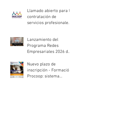
entidades de la
economía social
Llamado abierto para la
afectadas por el
contratación de
temporal
servicios profesionales
de Auditoría Interna
Lanzamiento del
Programa Redes
Empresariales 2026 de
ANDE
Nuevo plazo de
inscripción - Formación
Procoop: sistema
cooperativo de vivienda