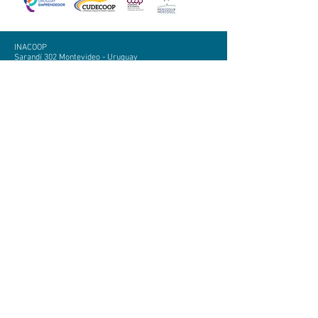
INACOOP
Sarandí 302 Montevideo - Uruguay
(+598)
2916 51 42
|
0800 - 1900
contacto@inacoop.org.uy
Por prestación coactiva escribir a:
prestacioncoactiva@inacoop.org.uy
Atención de lunes a viernes de 9 a 15 horas
Atención al público: lunes a viernes
de 9 a 17 horas