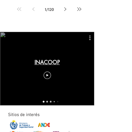
presidenta de INACOOP,
Tacuarembó, Rivera, Cerro
Graciela Fernández, destacó
Largo y Treinta y Tres sobre:
1
/
120
que el Instituto impulsa
Cooperativismo y gestión
este Consejo como un
cooperativa Alfabetización
espacio para integrar las
digital y TICs Para
distintas formas del
cooperativas de Maldonado,
asociativismo y fortalecer el
Lavalleja y Rocha sobre:
desarrollo de políticas
Alfabetización digital y TICs.
públicas para el sector.
Capacita: Organización
Además, subrayó la
“Politécnico San José” Los
importancia de construir
cursos se realizarán entre
"alianzas estratégicas" que
agosto y setiembre los
permitan una verdadera
viernes en el horario de la
INACOOP
tarde en modalid
Sitios de interés