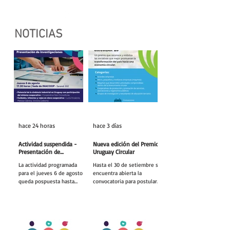
NOTICIAS
hace 24 horas
hace 3 días
Actividad suspendida -
Nueva edición del Premio
Presentación de
Uruguay Circular
investigaciones -
La actividad programada
Hasta el 30 de setiembre se
PROCOOP
para el jueves 6 de agosto
encuentra abierta la
queda pospuesta hasta
convocatoria para postular
nuevo aviso: Presentación
al Premio Uruguay Circular
de los resultados de las
2026 del Ministerio de
investigaciones apoyadas
Industria, Energía y Minería,
por el Programa de
que cuenta con el apoyo de
Formación Cooperativa -
Inacoop entre otras