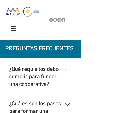
PREGUNTAS FRECUENTES
¿Qué requisitos debo
cumplir para fundar
una cooperativa?
Para poder fundar una cooperativa se
necesita un mínimo de 5 integrantes
¿Cuáles son los pasos
salvo en las excepciones siguientes: ​
para formar una