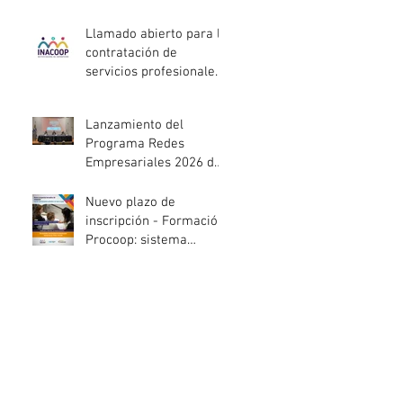
entidades de la
economía social
Llamado abierto para la
afectadas por el
contratación de
temporal
servicios profesionales
de Auditoría Interna
Lanzamiento del
Programa Redes
Empresariales 2026 de
ANDE
Nuevo plazo de
inscripción - Formación
Procoop: sistema
cooperativo de vivienda