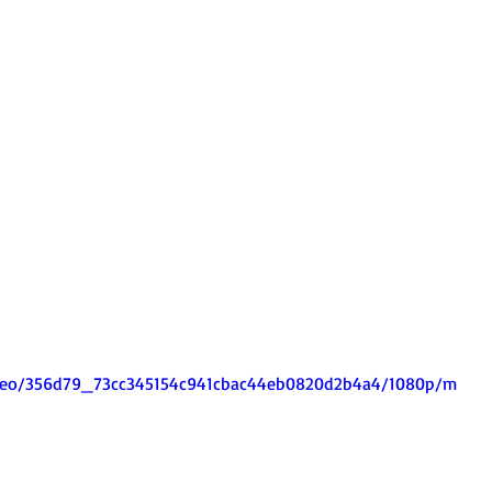
/video/356d79_73cc345154c941cbac44eb0820d2b4a4/1080p/m