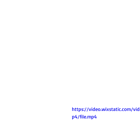
https://video.wixstatic.com
p4/file.mp4