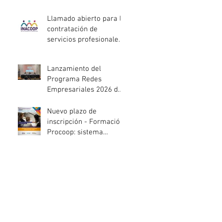
entidades de la
economía social
Llamado abierto para la
afectadas por el
contratación de
temporal
servicios profesionales
de Auditoría Interna
Lanzamiento del
Programa Redes
Empresariales 2026 de
ANDE
Nuevo plazo de
inscripción - Formación
Procoop: sistema
cooperativo de vivienda