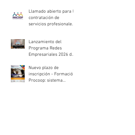
entidades de la
economía social
Llamado abierto para la
afectadas por el
contratación de
temporal
servicios profesionales
de Auditoría Interna
Lanzamiento del
Programa Redes
Empresariales 2026 de
ANDE
Nuevo plazo de
inscripción - Formación
Procoop: sistema
cooperativo de vivienda