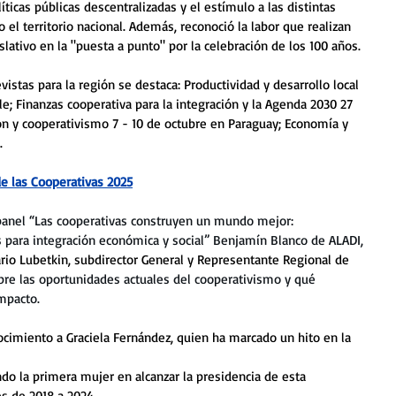
ticas públicas descentralizadas y el estímulo a las distintas 
el territorio nacional. Además, 
reconoció la labor que realizan 
slativo en la "puesta a punto" por la celebración de los 100 años.
vistas para la región se destaca: Productividad y desarrollo local 
ile; Finanzas cooperativa para la integración y la Agenda 2030 27 
n y cooperativismo 7 - 10 de octubre en Paraguay; Economía y  
 
 de las Cooperativas 2025
 panel “Las cooperativas construyen un mundo mejor: 
s para integración económica y social” Benjamín Blanco de ALADI, 
io Lubetkin, subdirector General y Representante Regional de 
bre las oportunidades actuales del cooperativismo y qué 
mpacto.
nocimiento a Graciela Fernández, quien ha marcado un hito en la 
do la primera mujer en alcanzar la presidencia de esta 
s de 2018 a 2024.