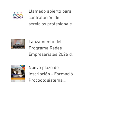
entidades de la
economía social
Llamado abierto para la
afectadas por el
contratación de
temporal
servicios profesionales
de Auditoría Interna
Lanzamiento del
Programa Redes
Empresariales 2026 de
ANDE
Nuevo plazo de
inscripción - Formación
Procoop: sistema
cooperativo de vivienda