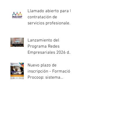
entidades de la
economía social
Llamado abierto para la
afectadas por el
contratación de
temporal
servicios profesionales
de Auditoría Interna
Lanzamiento del
Programa Redes
Empresariales 2026 de
ANDE
Nuevo plazo de
inscripción - Formación
Procoop: sistema
cooperativo de vivienda