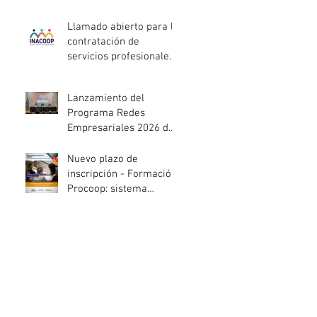
entidades de la
economía social
Llamado abierto para la
afectadas por el
contratación de
temporal
servicios profesionales
de Auditoría Interna
Lanzamiento del
Programa Redes
Empresariales 2026 de
ANDE
Nuevo plazo de
inscripción - Formación
Procoop: sistema
cooperativo de vivienda