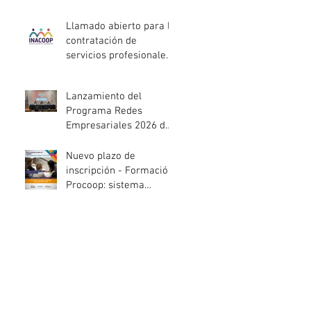
entidades de la
economía social
Llamado abierto para la
afectadas por el
contratación de
temporal
servicios profesionales
de Auditoría Interna
Lanzamiento del
Programa Redes
Empresariales 2026 de
ANDE
Nuevo plazo de
inscripción - Formación
Procoop: sistema
cooperativo de vivienda