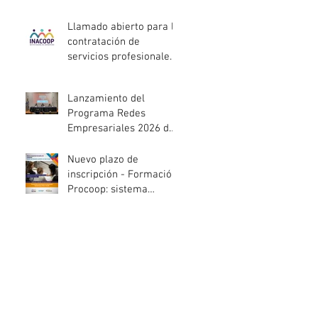
entidades de la
economía social
Llamado abierto para la
afectadas por el
contratación de
temporal
servicios profesionales
de Auditoría Interna
Lanzamiento del
Programa Redes
Empresariales 2026 de
ANDE
Nuevo plazo de
inscripción - Formación
Procoop: sistema
cooperativo de vivienda