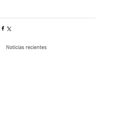
Noticias recientes
Actividad suspendida -
Presentación de investigaciones -
PROCOOP
Nueva edición del Premio Uruguay
Circular