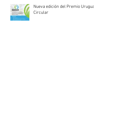
Nueva edición del Premio Uruguay
Circular
INACOOP anuncia nueve medidas
de apoyo para cooperativas y
entidades de la economía social
afectadas por el temporal
Llamado abierto para la
contratación de servicios
profesionales de Auditoría Interna
Lanzamiento del Programa Redes
Empresariales 2026 de ANDE