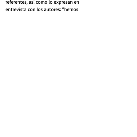
referentes, así como lo expresan en 
entrevista con los autores: “hemos 
desarrollado valores en la sociedad que 
nos hacen referentes en la zona, tanto a 
nivel empresarial como a nivel social”.
Según este estudio las cooperativas 
agrarias, tiene para el futuro el desafío 
de empoderarse como actores que 
contribuyen significativamente al 
desarrollo local en el medio rural y las 
pequeñas ciudades vinculadas a la 
producción agraria. 
ESStudioteca 
El evento fue una oportunidad para 
presentar un nuevo espacio en la 
biblioteca virtual de INACOOP. El 