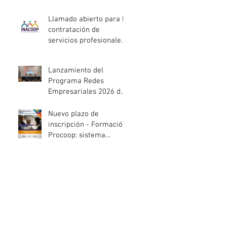
entidades de la
economía social
Llamado abierto para la
afectadas por el
contratación de
temporal
servicios profesionales
de Auditoría Interna
Lanzamiento del
Programa Redes
Empresariales 2026 de
ANDE
Nuevo plazo de
inscripción - Formación
Procoop: sistema
cooperativo de vivienda