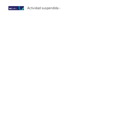
Actividad suspendida -
Presentación de investigaciones -
PROCOOP
Nueva edición del Premio Uruguay
Circular
INACOOP anuncia nueve medidas
de apoyo para cooperativas y
entidades de la economía social
afectadas por el temporal
Llamado abierto para la
contratación de servicios