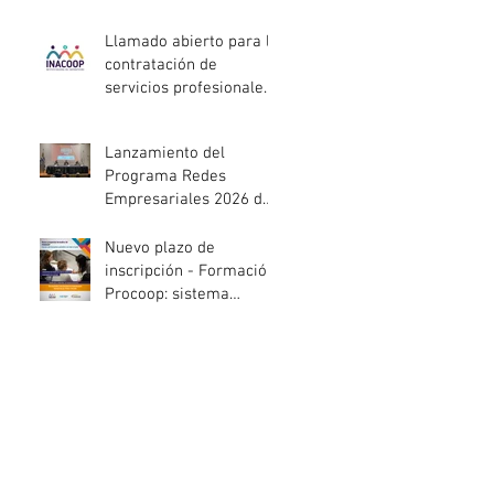
entidades de la
economía social
Llamado abierto para la
afectadas por el
contratación de
temporal
servicios profesionales
de Auditoría Interna
Lanzamiento del
Programa Redes
Empresariales 2026 de
ANDE
Nuevo plazo de
inscripción - Formación
Procoop: sistema
cooperativo de vivienda