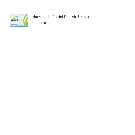
Nueva edición del Premio Uruguay
Circular
INACOOP anuncia nueve medidas
de apoyo para cooperativas y
entidades de la economía social
afectadas por el temporal
Llamado abierto para la
contratación de servicios
profesionales de Auditoría Interna
Lanzamiento del Programa Redes