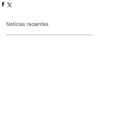
Noticias recientes
Actividad suspendida -
Presentación de investigaciones -
PROCOOP
Nueva edición del Premio Uruguay
Circular
INACOOP anuncia nueve medidas
de apoyo para cooperativas y