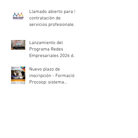
entidades de la
economía social
Llamado abierto para la
afectadas por el
contratación de
temporal
servicios profesionales
de Auditoría Interna
Lanzamiento del
Programa Redes
Empresariales 2026 de
ANDE
Nuevo plazo de
inscripción - Formación
Procoop: sistema
cooperativo de vivienda