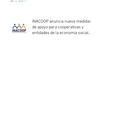
INACOOP anuncia nueve medidas
de apoyo para cooperativas y
entidades de la economía social
afectadas por el temporal
Llamado abierto para la
contratación de servicios
profesionales de Auditoría Interna
Lanzamiento del Programa Redes
Empresariales 2026 de ANDE
Nuevo plazo de inscripción -
Formación Procoop: sistema
cooperativo de vivienda