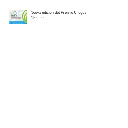
Nueva edición del Premio Uruguay
Circular
INACOOP anuncia nueve medidas
de apoyo para cooperativas y
entidades de la economía social
afectadas por el temporal
Llamado abierto para la
contratación de servicios
profesionales de Auditoría Interna
Lanzamiento del Programa Redes
Empresariales 2026 de ANDE