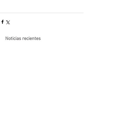
Noticias recientes
Actividad suspendida -
Presentación de investigaciones -
PROCOOP
Nueva edición del Premio Uruguay
Circular