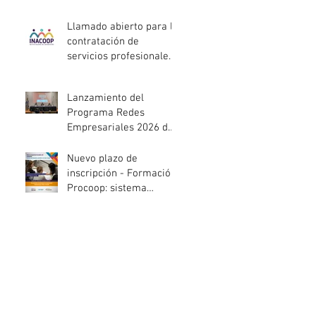
entidades de la
economía social
Llamado abierto para la
afectadas por el
contratación de
temporal
servicios profesionales
de Auditoría Interna
Lanzamiento del
Programa Redes
Empresariales 2026 de
ANDE
Nuevo plazo de
inscripción - Formación
Procoop: sistema
cooperativo de vivienda