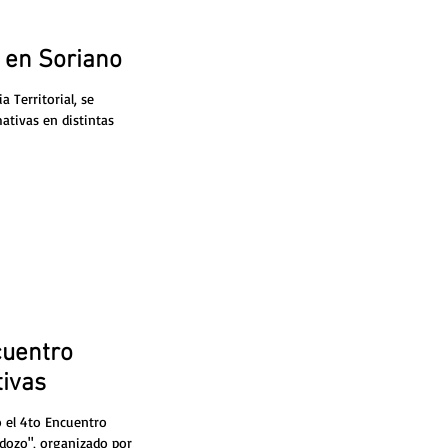
 en Soriano
 Territorial, se
mativas en distintas
cuentro
tivas
ó el 4to Encuentro
rdozo", organizado por