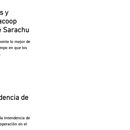
s y
acoop
é Sarachu
mente lo mejor de
empo en que los
.
dencia de
la Intendencia de
operación en el