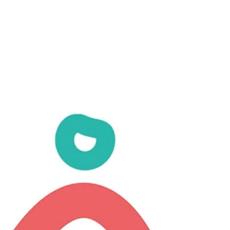
Rocha y Lavalleja, bajo la dependencia de la
División de Gestión Territorial, durante el período
de licencia de los titulares a cargo. El objetivo de
estos puesto es: Asistir y asesorar a grupos pre-
cooperativos y cooperativos de todas las
modalidades, di