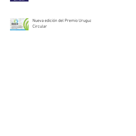
Nueva edición del Premio Uruguay
Circular
INACOOP anuncia nueve medidas
de apoyo para cooperativas y
entidades de la economía social
afectadas por el temporal
Llamado abierto para la
contratación de servicios
profesionales de Auditoría Interna
Lanzamiento del Programa Redes