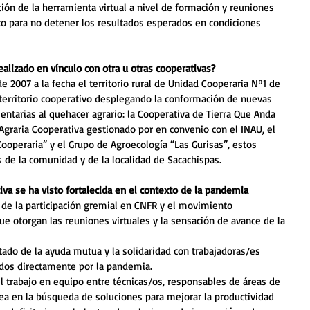
ión de la herramienta virtual a nivel de formación y reuniones 
o para no detener los resultados esperados en condiciones 
ealizado en vínculo con otra u otras cooperativas?
e 2007 a la fecha el territorio rural de Unidad Cooperaria Nº1 de 
territorio cooperativo desplegando la conformación de nuevas 
ntarias al quehacer agrario: la Cooperativa de Tierra Que Anda 
Agraria Cooperativa gestionado por en convenio con el INAU, el 
peraria” y el Grupo de Agroecología “Las Gurisas”, estos 
 de la comunidad y de la localidad de Sacachispas.
iva se ha visto fortalecida en el contexto de la pandemia
de la participación gremial en CNFR y el movimiento 
que otorgan las reuniones virtuales y la sensación de avance de la 
do de la ayuda mutua y la solidaridad con trabajadoras/es 
ados directamente por la pandemia.
l trabajo en equipo entre técnicas/os, responsables de áreas de 
nea en la búsqueda de soluciones para mejorar la productividad 