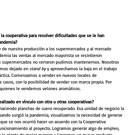
la cooperativa para resolver dificultades que se le han 
pandemia?
 de nuestra producción a los supermercados y al mercado 
emia las ventas al mercado mayorista se resintieron 
s supermercados no cerraron pudimos mantenernos. Nosotros 
amos dejado en 
stand by
 y aprovechamos la baja en el trabajo 
ráctica. Comenzamos a vender en nuevos locales de 
 casos, con la posibilidad de vender con marca propia. Por 
 quienes le vendemos velones aromáticos.
ealizado en vínculo con otra u otras cooperativas?
 haciendo planchas de cuero recuperado. Esa unidad de negocio la 
uando surgió la pandemia, visualizamos la necesidad de generar 
 que se nos ocurrió hacer un acuerdo con la Cooperativa 
funcionamiento al proyecto. Logramos generar algo de empleo, 
 la planta de mejor manera y lanzamos un nuevo producto.