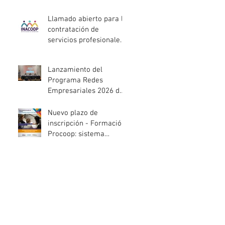
entidades de la
economía social
Llamado abierto para la
afectadas por el
contratación de
temporal
servicios profesionales
de Auditoría Interna
Lanzamiento del
Programa Redes
Empresariales 2026 de
ANDE
Nuevo plazo de
inscripción - Formación
Procoop: sistema
cooperativo de vivienda