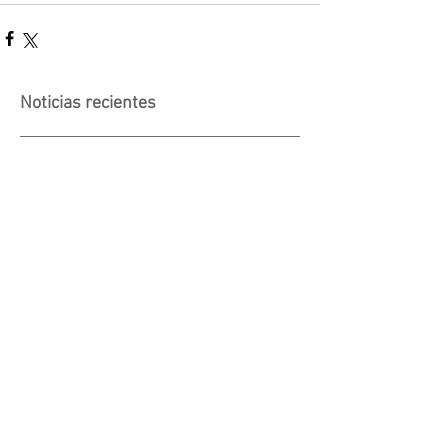
Noticias recientes
Actividad suspendida -
Presentación de investigaciones -
PROCOOP
Nueva edición del Premio Uruguay
Circular
INACOOP anuncia nueve medidas