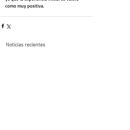
como muy positiva. 
Noticias recientes
Actividad suspendida -
Presentación de investigaciones -
PROCOOP
Nueva edición del Premio Uruguay
Circular