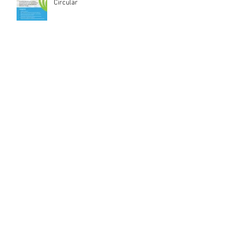
Circular
INACOOP anuncia nueve medidas
de apoyo para cooperativas y
entidades de la economía social
afectadas por el temporal
Llamado abierto para la
contratación de servicios
profesionales de Auditoría Interna
Lanzamiento del Programa Redes
Empresariales 2026 de ANDE