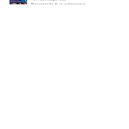
Presentación de investigaciones -
PROCOOP
Nueva edición del Premio Uruguay
Circular
INACOOP anuncia nueve medidas
de apoyo para cooperativas y
entidades de la economía social
afectadas por el temporal
Llamado abierto para la
contratación de servicios
profesionales de Auditoría Interna