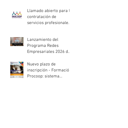
entidades de la
economía social
Llamado abierto para la
afectadas por el
contratación de
temporal
servicios profesionales
de Auditoría Interna
Lanzamiento del
Programa Redes
Empresariales 2026 de
ANDE
Nuevo plazo de
inscripción - Formación
Procoop: sistema
cooperativo de vivienda