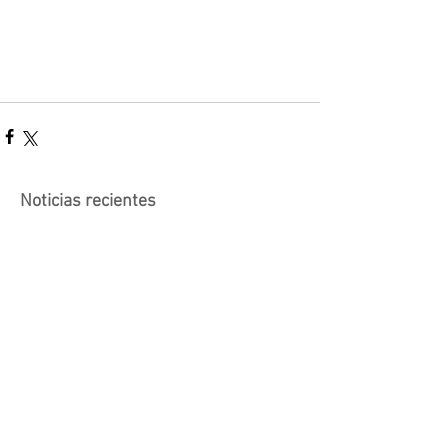
Noticias recientes
Actividad suspendida -
Presentación de investigaciones -
PROCOOP
Nueva edición del Premio Uruguay
Circular