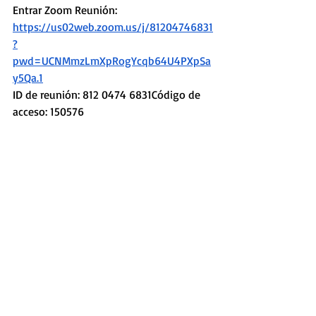
Entrar Zoom Reunión: 
https://us02web.zoom.us/j/81204746831
?
pwd=UCNMmzLmXpRogYcqb64U4PXpSa
y5Qa.1
ID de reunión: 812 0474 6831Código de 
acceso: 150576