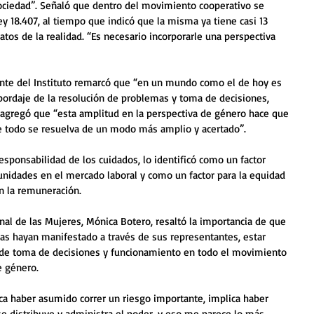
ciedad”. Señaló que dentro del movimiento cooperativo se 
y 18.407, al tiempo que indicó que la misma ya tiene casi 13 
tos de la realidad. “Es necesario incorporarle una perspectiva 
dente del Instituto remarcó que “en un mundo como el de hoy es 
bordaje de la resolución de problemas y toma de decisiones, 
 agregó que “esta amplitud en la perspectiva de género hace que 
 todo se resuelva de un modo más amplio y acertado”.
esponsabilidad de los cuidados, lo identificó como un factor 
tunidades en el mercado laboral y como un factor para la equidad 
en la remuneración.
nal de las Mujeres, Mónica Botero, resaltó la importancia de que 
as hayan manifestado a través de sus representantes, estar 
s de toma de decisiones y funcionamiento en todo el movimiento 
e género.
ca haber asumido correr un riesgo importante, implica haber 
e distribuye y administra el poder, y eso me parece lo más 