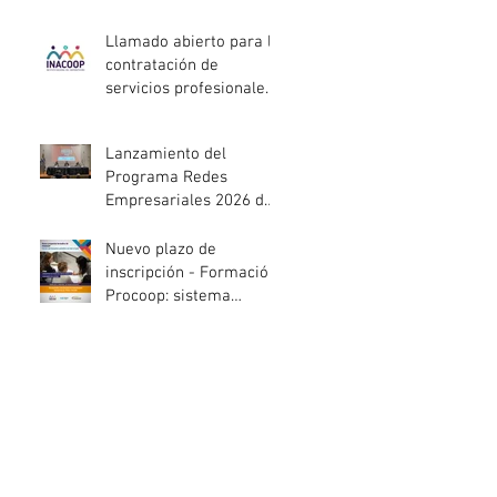
entidades de la
economía social
Llamado abierto para la
afectadas por el
contratación de
temporal
servicios profesionales
de Auditoría Interna
Lanzamiento del
Programa Redes
Empresariales 2026 de
ANDE
Nuevo plazo de
inscripción - Formación
Procoop: sistema
cooperativo de vivienda