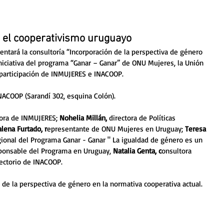
 el cooperativismo uruguayo
entará la consultoría “Incorporación de la perspectiva de género 
niciativa del programa “Ganar – Ganar” de ONU Mujeres, la Unión 
a participación de INMUJERES e INACOOP. 
INACOOP (Sarandí 302, esquina Colón). 
tora de INMUJERES; 
Nohelia Millán,
 directora de Políticas 
lena Furtado, r
epresentante de ONU Mujeres en Uruguay; 
Teresa 
ional del Programa Ganar - Ganar " La igualdad de género es un 
ponsable del Programa en Uruguay, 
Natalia Genta, c
onsultora 
ectorio de INACOOP.  
n de la perspectiva de género en la normativa cooperativa actual. 