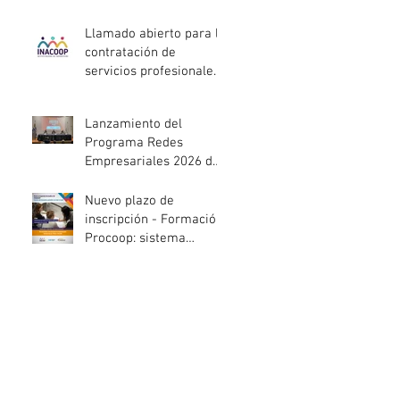
entidades de la
economía social
Llamado abierto para la
afectadas por el
contratación de
temporal
servicios profesionales
de Auditoría Interna
Lanzamiento del
Programa Redes
Empresariales 2026 de
ANDE
Nuevo plazo de
inscripción - Formación
Procoop: sistema
cooperativo de vivienda