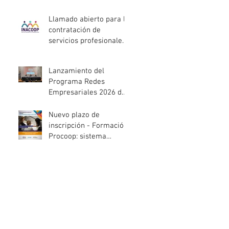
entidades de la
economía social
Llamado abierto para la
afectadas por el
contratación de
temporal
servicios profesionales
de Auditoría Interna
Lanzamiento del
Programa Redes
Empresariales 2026 de
ANDE
Nuevo plazo de
inscripción - Formación
Procoop: sistema
cooperativo de vivienda