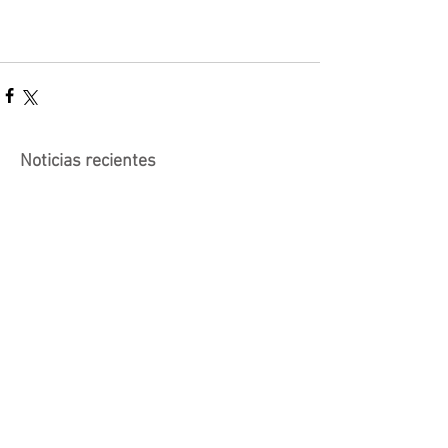
Noticias recientes
Actividad suspendida -
Presentación de investigaciones -
PROCOOP
Nueva edición del Premio Uruguay
Circular