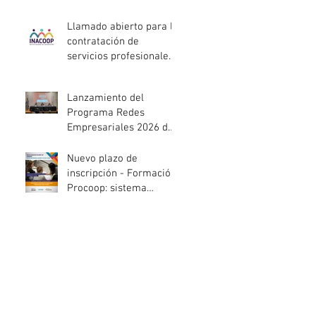
entidades de la
economía social
Llamado abierto para la
afectadas por el
contratación de
temporal
servicios profesionales
de Auditoría Interna
Lanzamiento del
Programa Redes
Empresariales 2026 de
ANDE
Nuevo plazo de
inscripción - Formación
Procoop: sistema
cooperativo de vivienda