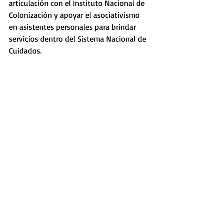
articulación con el Instituto Nacional de 
Colonización y apoyar el asociativismo 
en asistentes personales para brindar 
servicios dentro del Sistema Nacional de 
Cuidados.
Declaraciones de ONU
El 2025 fue establecido por la 
Organización de las Naciones Unidas 
(ONU) como Año Internacional de las 
Cooperativas.
La ONU promueve entre los gobiernos, 
desde mediados de la década de 1980, la 
instrumentación de políticas de 
promoción de cooperativas como 
instrumentos válidos para el Desarrollo 
Sustentable.