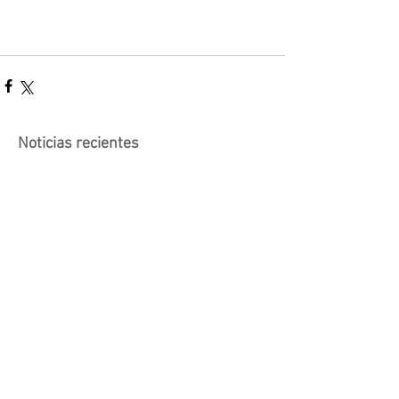
Noticias recientes
Actividad suspendida -
Presentación de investigaciones -
PROCOOP
Nueva edición del Premio Uruguay
Circular