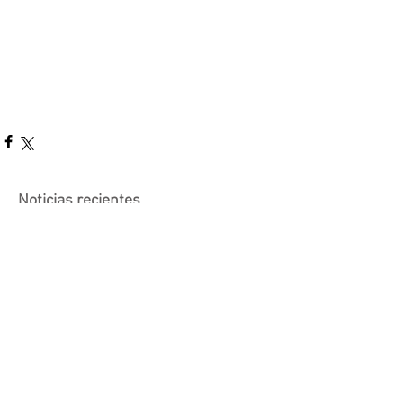
Noticias recientes
Actividad suspendida -
Presentación de investigaciones -
PROCOOP
Nueva edición del Premio Uruguay
Circular