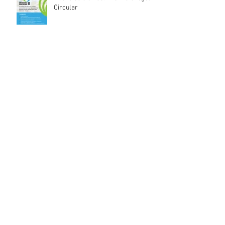
Circular
INACOOP anuncia nueve medidas
de apoyo para cooperativas y
entidades de la economía social
afectadas por el temporal
Llamado abierto para la
contratación de servicios
profesionales de Auditoría Interna
Lanzamiento del Programa Redes
Empresariales 2026 de ANDE