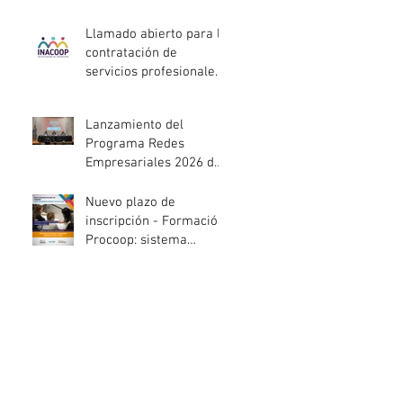
entidades de la
economía social
Llamado abierto para la
afectadas por el
contratación de
temporal
servicios profesionales
de Auditoría Interna
Lanzamiento del
Programa Redes
Empresariales 2026 de
ANDE
Nuevo plazo de
inscripción - Formación
Procoop: sistema
cooperativo de vivienda