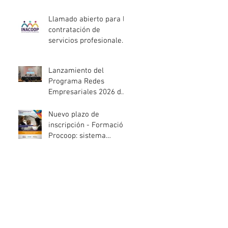
entidades de la
economía social
Llamado abierto para la
afectadas por el
contratación de
temporal
servicios profesionales
de Auditoría Interna
Lanzamiento del
Programa Redes
Empresariales 2026 de
ANDE
Nuevo plazo de
inscripción - Formación
Procoop: sistema
cooperativo de vivienda