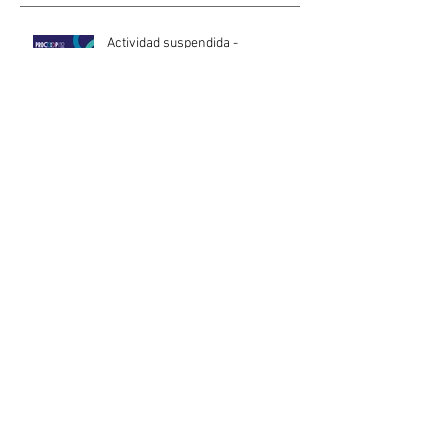
Actividad suspendida -
Presentación de investigaciones -
PROCOOP
Nueva edición del Premio Uruguay
Circular
INACOOP anuncia nueve medidas
de apoyo para cooperativas y
entidades de la economía social
afectadas por el temporal
Llamado abierto para la