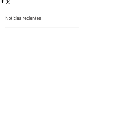
Noticias recientes
Actividad suspendida -
Presentación de investigaciones -
PROCOOP
Nueva edición del Premio Uruguay
Circular
INACOOP anuncia nueve medidas
de apoyo para cooperativas y