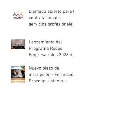
entidades de la
economía social
Llamado abierto para la
afectadas por el
contratación de
temporal
servicios profesionales
de Auditoría Interna
Lanzamiento del
Programa Redes
Empresariales 2026 de
ANDE
Nuevo plazo de
inscripción - Formación
Procoop: sistema
cooperativo de vivienda